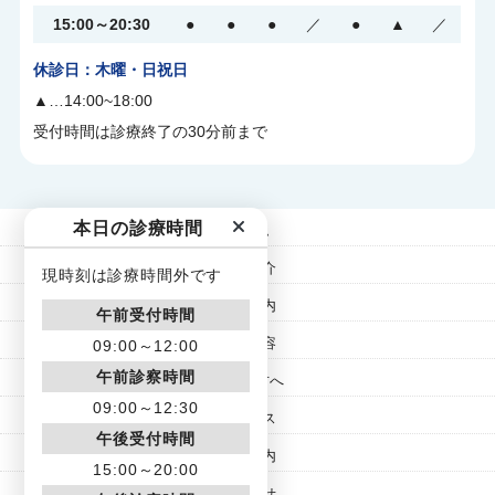
15:00～20:30
●
●
●
／
●
▲
／
2025.10.11
お知らせ
休診日：木曜・日祝日
10月18日 土曜日の開院時間変更のお知らせ 11
▲…14:00~18:00
時開院となります
受付時間は診療終了の30分前まで
皆様の運動器の健康をお守りするため日々この地で
10月18
頑張っております当院でございますが、
本日の診療時間
ホーム
日土曜日
通常の
院長出張の為開院時間を
医師紹介
現時刻は診療時間外です
9時より11時
に変更とさせてい
医院案内
午前受付時間
診療内容
09:00～12:00
ただきます
。午前の診療は12時受付終了は変
午前診察時間
初診の方へ
わりませんので午前は1時間の受付時間となりますが
09:00～12:30
アクセス
ご理解の程よろしくお願い申し上げます。午後2時か
午後受付時間
求人案内
15:00～20:00
らの診療は通常通りとなっておりまし。この時間帯
お知らせ