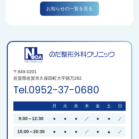
終了に伴い、上記持参がない場合は全て自己負担に
お知らせの一覧を見る
なる場合が
ございますのでご理解の程お願い申し上げます。
2026.07.24
お知らせ
お盆期間の診察日・休診日のご案内
暑いですね。今年はしっかり梅雨に雨が降ったおか
〒849-0201
げでそれほど暑くはなかった6月から一転、梅雨明け
佐賀県佐賀市久保田町大字徳万282
と同時に酷暑。熱中症等大変ですが皆様暑さ対策お
Tel.0952-37-0680
願い申し上げます。
月
火
水
木
金
土
日
さて当院のお盆期間中の診察ですが、
8月11日（火・祝日） 休診
9:00～12:30
●
●
●
／
●
●
／
8月12日（水） 平常通り
15:00～20:30
●
●
●
／
●
▲
／
8月13日（木）～8月16日（日）休診 となってお