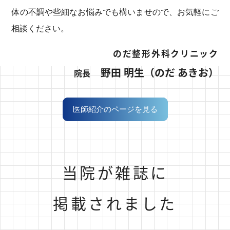
体の不調や些細なお悩みでも構いませので、お気軽にご
予想されます。
相談ください。
患者様（特にお薬の処方を希望されている患者様）
に於かれましては可能な限りゴールデンウィーク前
のだ整形外科クリニック
後の期間を避けてご来院いただきますようお願い申
野田 明生（のだ あきお）
院長
し上げます。
具体的に
医師紹介のページを見る
４月２８日（火曜日）５月１日
（金曜日）２日（土曜日）８日
（金曜日）９日（土曜日）⇒来院
当院が雑誌に
集中予想日（長時間の待ち時間発
掲載されました
生が予想される日となります）