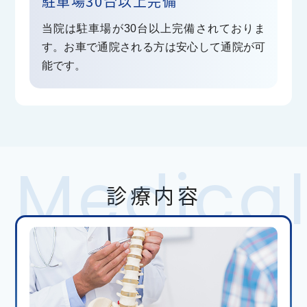
駐車場30台以上完備
その中で整形外科診察の為ご来院いただいている
当院は駐車場が30台以上完備されておりま
患者様への感染リスク回避の為喫緊にインフルエン
す。お車で通院される方は安心して通院が可
ザ等に罹患されている
能です。
場合は当院窓口へその旨お伝えいただきますよう
お願いいたします。
基本発症日をのぞき５日間は当院での診察ができ
ない場合がございますので何卒ご理解ご了承いただ
きますよう
診療内容
お願い申し上げます
・上記のように佐賀市・小城市でもインフルエンザ
が猛威を振るっております。何卒体調が悪い方は窓
口でお声がけいただき
ますようお願いいたします
・マスク着用の徹底をお願い申し上げます。