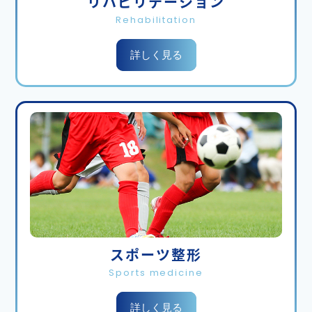
リハビリテーション
までにご来院いただきますようお願い申し上げま
Rehabilitation
す。その間年末にかけても患者様対応の待ち時間が
長くなるかと思われます。分散来院へのご協力も重
詳しく見る
ねてお願い申し上げます。
当院は患者様の待ち時間短縮のため職員一同精一杯
取り組んでまいりますので何卒ご理解いただけます
ようお願い申し上げます。
尚年始の診察開始日は1月5日月曜日を予定しており
ます。
2025.11.05
お知らせ
スポーツ整形
理学療法士として一緒に働いてくださる方（新卒
Sports medicine
可）
詳しく見る