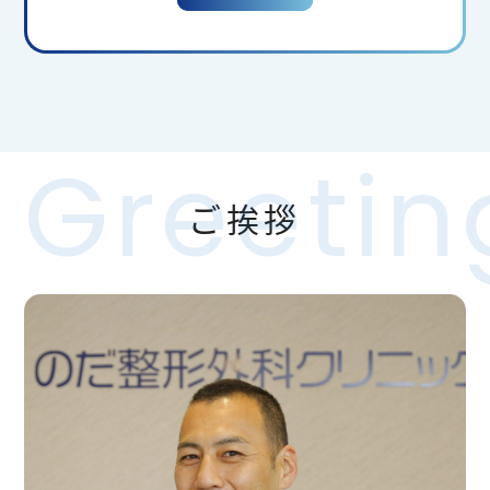
さて、この暑い季節、外で待つのも大変な時期だと
思います。また大雨の見込まれる季節でもありま
す。当院は国に対し９時開院（受付開始）を申請し
ている関係で９時前の玄関開錠を行っておりませ
ん。暑い中や大雨の中でも９時前に受付をと仰せの
患者様もおられますが、申し訳ございませんが何卒
ご挨拶
９時まで車でお待ちいただくようお願い申し上げま
す。
また玄関前への待つための椅子の設置も数に限りが
あるため行っておりません。暑い中外でお待ちにな
るのではなく、車でのお待ちいただきますよう重ね
てお願い申し上げます
他院様では事前に受付、待合室での診察開始待ちが
ある場合も多々あるかと存じます。その上で何卒患