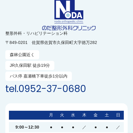
11月1日土曜日は休診
今年も
とさせていた
だきます。何卒ご理解いただけますようお願い申し
上げます。
整形外科・リハビリテーション科
〒849-0201 佐賀県佐賀市久保田町大字徳万282
2025.10.17
森林公園近く
明日10月18日 土曜日は11時開院となります。
JR久保田駅 徒歩19分
明日10月18日土曜日は11時に開院
バス停 嘉瀬橋下車徒歩1分以内
tel.0952-37-0680
いたします。駐車場も10時過ぎに
開く予定となります。よろしくご
月
火
水
木
金
土
日
理解、ご協力をお願いいたします
9:00～12:30
●
●
●
／
●
●
／