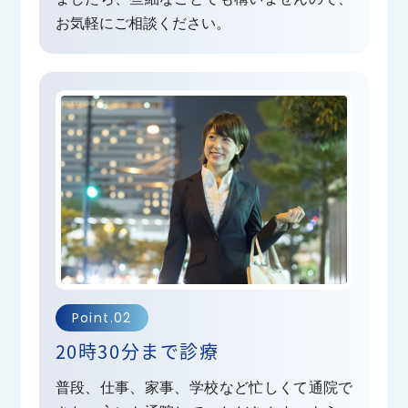
頑張ってまりります！
お気軽にご相談ください。
2026.02.07
お知らせ
診察受付終了時間と診察時間
当院もこの地域の運動器の健康をお守りする為日々
診察を行い、３回目のお正月を迎え４年目に向かっ
Point.02
ていくこととなりました。
20時30分まで診療
当院は夜間にしか受診が出来ない患者様にご対応す
普段、仕事、家事、学校など忙しくて通院で
べく２０時３０分まで診察を行っております。しか