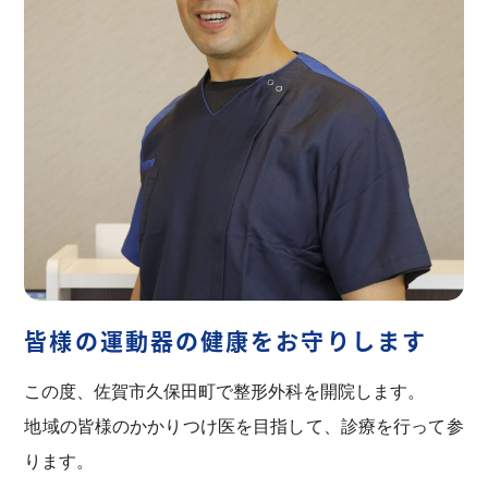
者様には上記ご理解、ご対応いただきますようお願
い申し上げます。
2026.04.07
ご案内
ゴールデンウィーク前後の分散来院のお願い
桜がまだまだ咲き誇っています。1年で一番過ごしや
すい季節なのかもしれませんね（花粉は凄いようで
すが）
皆様の運動器の健康をお守りします
さて今年もゴールデンウィークの時期となりまし
た。毎年この期間中患者様が多くご来院いただき長
この度、佐賀市久保田町で整形外科を開院します。
時間の待ち時間が多々発生する事がございます。私
地域の皆様のかかりつけ医を目指して、診療を行って参
どもも精一杯患者様へ対応してまいりますが患者様
ります。
の待ち時間を完全になくすことは現状困難なことが