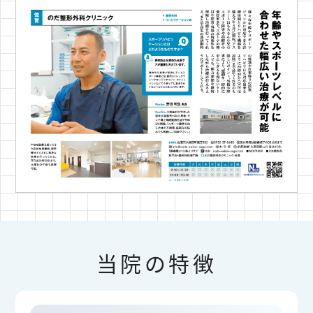
4月4日土曜日
午
院長先生出張のため
前の診察開始時間（開院時間
）が通常
10時30分
の9時より
に
変更となります。患
者様にはご不便おかけいたしますがよろしくご理解
お願いいたします。
2026.03.05
リハビリテーション科 理学療法士の増員のお知
らせ
当院の特徴
日中だいぶ暖かくなってきましね。ただ朝と日中の
寒暖差が激しい時期でもあります。洋服の着かた等