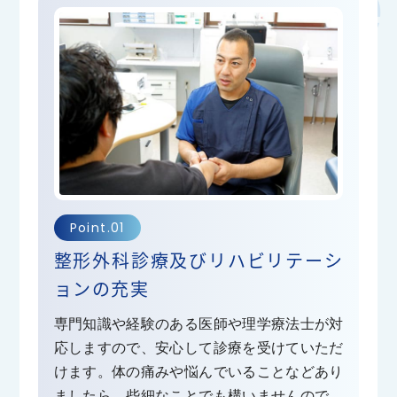
で調整が必要な時期でもありますね。ただ一雨ごと
に春が近づいている気がします。
さて当院のリハビリテーション科ですがしばらく3名
体制での予約施術をおこなってまいりましたが、3月
より1名増員し4名体制で施術を行うこととなりまし
た。希望が多い朝早い時間や夜6時以降の枠も予約が
すこしとりやすくなるかと思います。患者様の運動
器の健康をお守りするために少しでもお役に立てる
Point.01
よう当院も精一杯工夫していかねばと思っておりま
整形外科診療及びリハビリテーシ
す！今度入職してくだる理学療法士も皆様とお会い
ョンの充実
できることを楽しみしておりますので何卒よろしく
お願いいたします。
専門知識や経験のある医師や理学療法士が対
いよいよ来月で当院も4年目 皆様とこの地域でとも
応しますので、安心して診療を受けていただ
けます。体の痛みや悩んでいることなどあり
に成長していくクリニックであるため一日一日診察
ましたら、些細なことでも構いませんので、