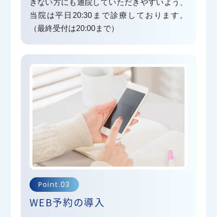
きない方にも通院していただきやすいよう、
しながら診察をご希望される方の受付時間は２０時
当院は平日20:30まで診療しております。
をもって終了とさせていただいております。届出の
（最終受付は20:00まで）
関係でどうしてもこれ以降は診察受付ができますせ
ん。何卒ご理解いただき２０時までに診察の受付を
してくださいますようお願い申し上げます。
2026.01.01
新年あけましておめでとうございます
のだ整形外科クリニックより地域の皆様へ
Point.03
新年あけましておめでとうございます。今年度も地
WEB予約の導入
域の皆様の運動器の健康をお守りする為職員一同精