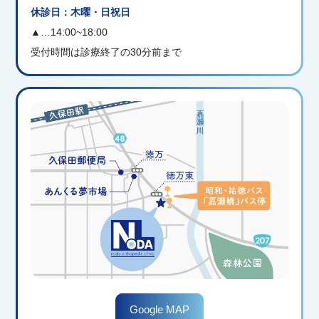
休診日：木曜・日祝日
ります。
▲…14:00~18:00
上記日程にて対応させていただきますのでよろしく
受付時間は診療終了の30分前まで
お願い申し上げます
2026.06.01
ご案内
当院は９時開院 ９時診察開始となります
暑い季節になりました。今日九州南部は台風接近と
ともに梅雨入りも発表されています。佐賀県も予想
では６月中旬には梅雨入りが予想されています。食
中毒なども多くなる季節でもございます。何とぞご
注意ください。
Google MAP