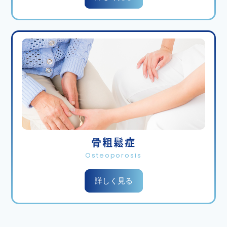
バルーンフェスタが終わりました。当院の窓からも
飛び立つバルーンが開院3年目にして初めて見ること
ができました。職員も患者様と一緒にうわぁぁぁぁ
ぁぁぁ 凄いと見とれてしまいそうになりました。
さて当院では一緒に働いてくださる理学療法士の先
生を募集させていただいております。当院は整形外
科無床クリニックでは珍しい完全週休2日で診察、リ
ハビリを行っておりリハビリは完全予約制で運用し
ております。ご興味があられる方はぜひ当院までご
骨粗鬆症
連絡ください！
Osteoporosis
のだ整形外科クリニック 担当 事務長 西岡聖
師 0952-37-0680
詳しく見る
詳細はハローワーク、またはindeedさんのサイト
で”佐賀市 理学療法士 求人”でご検索ください。当