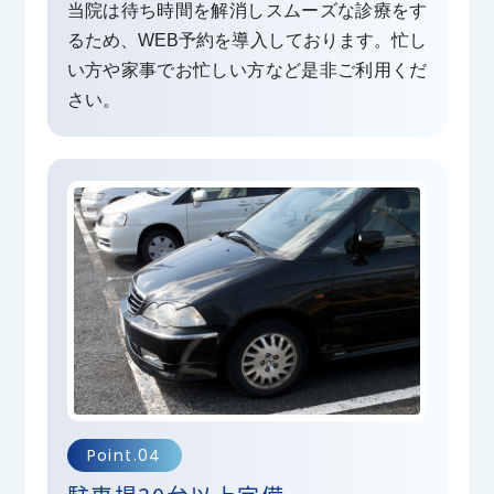
一杯頑張ってまいります。この地域の皆様と一緒に
当院は待ち時間を解消しスムーズな診療をす
るため、WEB予約を導入しております。忙し
開院４年目に向かって日々診察に向き合ってまいり
い方や家事でお忙しい方など是非ご利用くだ
ます。
さい。
どうぞ今年もよろしくお願い申し上げます。
のだ整形外科クリニック 院長
2025.12.17
お知らせ
インフルエンザ・新型コロナ等感染症対応につい
て
当院のインフルエンザ・新型コロナ等感染症への対
応について
・当院は整形外科クリニックの為予防接種を含めイ
ンフルエンザ等感染症の診察等の対応はいたしてお
Point.04
りません。