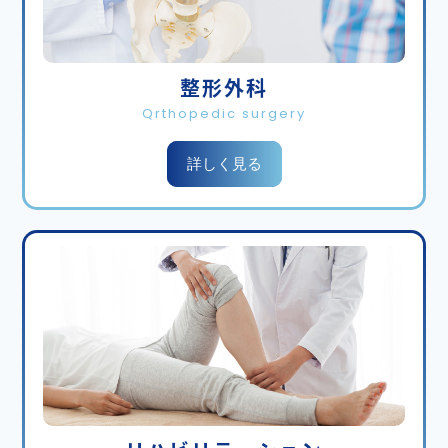
2025.12.09
お知らせ
整形外科
年末の診療予定と分散来院のお願い
Qrthopedic surgery
先週あたりから朝の寒さが増し吐く息も白くなって
詳しく見る
まいりました。乾燥してもおりますので皆様お体ご
自愛下さい。
さて当院の年末の診察体制ですが29日月曜日まで診
察を予定しておりますが29日当日は当院佐賀市の休
日当番医担当となります。
その為新患の患者様対応のため診察待ちのお時間が
長くなることが予想されます。
再診の患者様やお薬の処方が必要な患者様等可能で
ございましたら12月26日金曜日 27日土曜日あたり