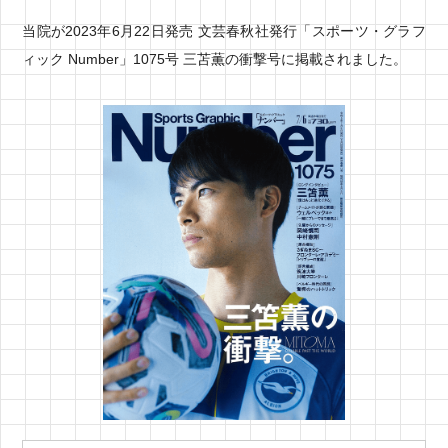
この５日間は当院が木曜休診前後とゴールデンウィ
当院が2023年6月22日発売 文芸春秋社発行「スポーツ・グラフ
ークが重なる関係で毎年多くの来院数で待ち時間が
ィック Number」1075号 三苫薫の衝撃号に掲載されました。
発生しております。何卒分散来院へのご協力、ご理
解をお願い申し上げます。
2026.03.26
お知らせ
4月4日土曜日の開院時間変更のお知らせ
桜が咲き始めました。ついこないだまで寒い寒いと
言ってたはずなのに。最近は春と秋が感じられずい
きなり夏が来て冬になるといわれることが多いよう
ですがそうであるのなら尚更この貴重な時期を楽し
んでいきたいですね。
さて当院から患者様へのお知らせです。